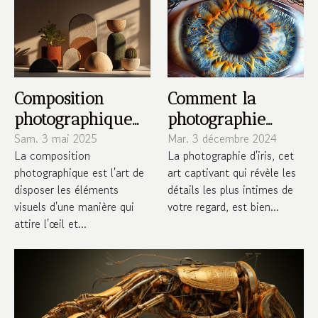
Composition
Comment la
photographique
photographie
les règles d'or
Sam. 3 mai 2025
d'iris peut
Mar. 3 décembre 2024
La composition
La photographie d'iris, cet
pour un tableau
capturer l'unicité
photographique est l'art de
art captivant qui révèle les
visuel
de votre regard
disposer les éléments
détails les plus intimes de
harmonieux
visuels d'une manière qui
votre regard, est bien...
attire l'œil et...